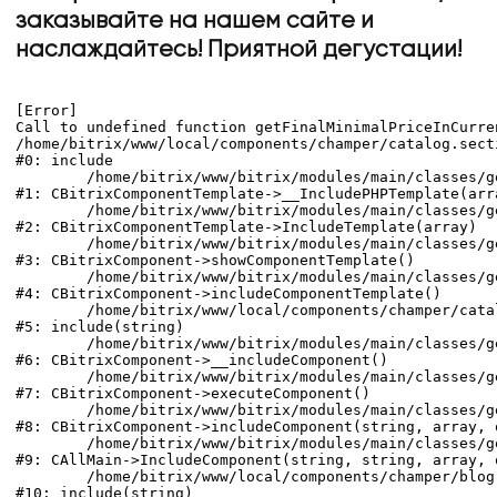
заказывайте на нашем сайте и
наслаждайтесь! Приятной дегустации!
[Error] 

Call to undefined function getFinalMinimalPriceInCurren
/home/bitrix/www/local/components/champer/catalog.sect
#0: include

	/home/bitrix/www/bitrix/modules/main/classes/general/component_template.php:725

#1: CBitrixComponentTemplate->__IncludePHPTemplate(arra
	/home/bitrix/www/bitrix/modules/main/classes/general/component_template.php:820

#2: CBitrixComponentTemplate->IncludeTemplate(array)

	/home/bitrix/www/bitrix/modules/main/classes/general/component.php:746

#3: CBitrixComponent->showComponentTemplate()

	/home/bitrix/www/bitrix/modules/main/classes/general/component.php:694

#4: CBitrixComponent->includeComponentTemplate()

	/home/bitrix/www/local/components/champer/catalog.section/component.php:626

#5: include(string)

	/home/bitrix/www/bitrix/modules/main/classes/general/component.php:605

#6: CBitrixComponent->__includeComponent()

	/home/bitrix/www/bitrix/modules/main/classes/general/component.php:103

#7: CBitrixComponent->executeComponent()

	/home/bitrix/www/bitrix/modules/main/classes/general/component.php:649

#8: CBitrixComponent->includeComponent(string, array, o
	/home/bitrix/www/bitrix/modules/main/classes/general/main.php:1039

#9: CAllMain->IncludeComponent(string, string, array, o
	/home/bitrix/www/local/components/champer/blog.detail/templates/.default/component_epilog.php:80

#10: include(string)
