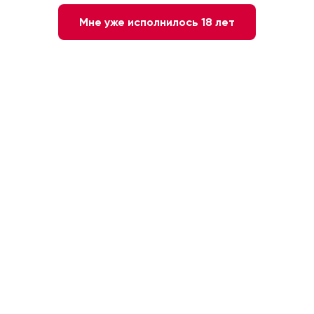
Мне уже исполнилось 18 лет
Вино ЭТНИКО ОРГАНИК СИРА
Вино Habla Rita сухое
кр/сух 0,75
розовое, 0.75л
Чили, Центральная Долина
Франция, Прованс
1 550 ₽
7 920 ₽
-47%
-47%