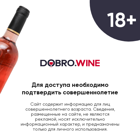
0
18+
ГЛАВНАЯ
ВИНО
Вино
Всего товаров:
38 товаров
Для доступа необходимо
Фильтры
Популярные
подтвердить совершеннолетие
Сайт содержит информацию для лиц
Популярные категории
совершеннолетнего возраста. Сведения,
размещенные на сайте, не являются
рекламой, носят исключительно
Французское
Итальянское
Испанское
Португальское
информационный характер, и предназначены
вино
вино
вино
вино
только для личного использования.