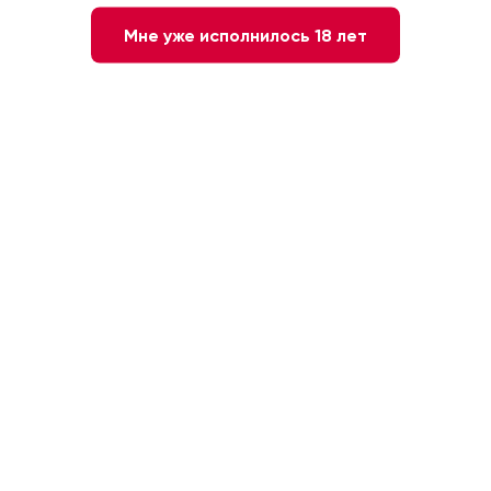
Мне уже исполнилось 18 лет
Вино Mediator Pinot Noir
Вино Urlar Sauvignon Blanc
красное сухое, 0,75л
белое сухое, 0,75л
Новая Зеландия, Вайрарапа
Новая Зеландия, Вайрарапа
4 467 ₽
3 743 ₽