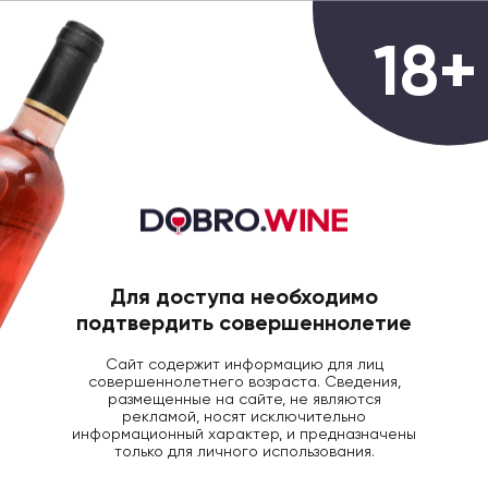
0
18+
ГЛАВНАЯ
ВИНО
Новозеландское вино
Всего товаров:
22 товара
Для доступа необходимо
Фильтры
Популярные
подтвердить совершеннолетие
Сайт содержит информацию для лиц
Популярные категории
совершеннолетнего возраста. Сведения,
размещенные на сайте, не являются
рекламой, носят исключительно
Вино Мальборо
информационный характер, и предназначены
только для личного использования.