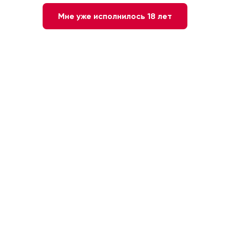
Мне уже исполнилось 18 лет
Вис БЕНРИАХ 10 лет 0,7 П/У
Виски Glenfarclas 105, 0.7л
Шотландия, 46%
Шотландия, 60%
8 100 ₽
14 100 ₽