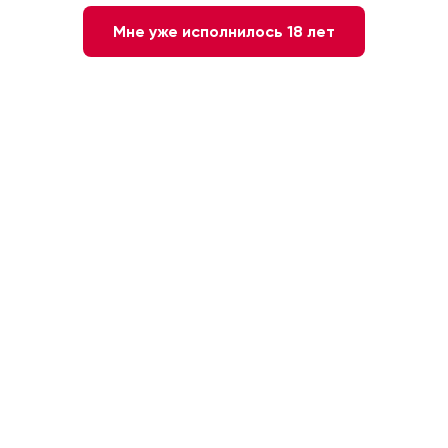
Мне уже исполнилось 18 лет
Апер РИКАР 0,7 л
Аперитив Aperitif Aperol, 0.7л
Франция, 45%
Италия, 11%
Нет в
Нет в
наличии
наличии