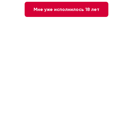
Мне уже исполнилось 18 лет
Оливки зеленые с косточкой
Вино 770 Miles Zinfandel
Hechizos Del Sur (битые), 0,37
California красное сухое,
л.
0.75л
Испания
США, Калифорния
490 ₽
1 870 ₽
-35%