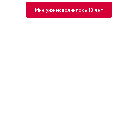
Мне уже исполнилось 18 лет
Вино Santa Vittoria
Вино Balbi Soprani Barbaresco
Barbaresco DOCG красное
красное сухое 0,75л
сухое, 0.75л
Италия, Пьемонт
Италия, Пьемонт
5 680 ₽
7 548 ₽