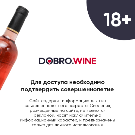
0
18+
ГЛАВНАЯ
ВИНО
Вино
Всего товаров:
21 товар
Для доступа необходимо
Фильтры
Популярные
подтвердить совершеннолетие
Сайт содержит информацию для лиц
Популярные категории
совершеннолетнего возраста. Сведения,
размещенные на сайте, не являются
рекламой, носят исключительно
Французское
Итальянское
Испанское
Португальское
информационный характер, и предназначены
вино
вино
вино
вино
только для личного использования.