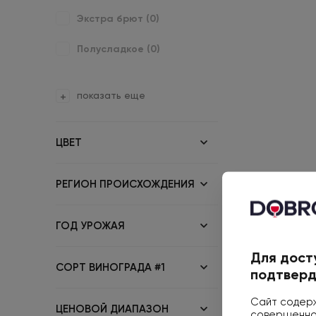
Экстра брют (
0
)
Полусладкое (
0
)
показать еще
ЦВЕТ
РЕГИОН ПРОИСХОЖДЕНИЯ
ГОД УРОЖАЯ
Для дост
СОРТ ВИНОГРАДА #1
подтверд
Сайт содерж
ЦЕНОВОЙ ДИАПАЗОН
совершеннол