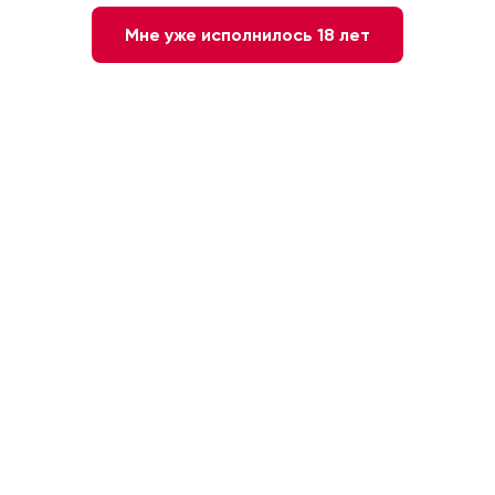
Мне уже исполнилось 18 лет
Мы дарим скидку 10%* за подписку!
Переходите в
наш чат-бот
и следуйте
инструкции.
* Условия: промокод дает скидку 10% на один
заказ и суммируется со скидкой по карте
лояльности. Есть ограничения по
ассортименту, подробности уточняйте у