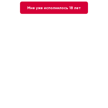
Мне уже исполнилось 18 лет
Вино игристое Кава Ferriol, DO
Вино игристое Tosti Butterfly
белое полусухое, 0.75л
белое полусухое, 0.75л
Испания, Кава
Италия, Пьемонт
1 990 ₽
1 940 ₽
1 295 ₽