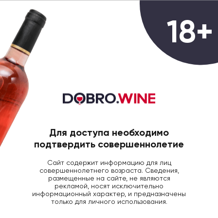
0
18+
ГЛАВНАЯ
ШАМПАНСКОЕ
Шампанское
Всего товаров:
13 товаров
Для доступа необходимо
Фильтры
Популярные
подтвердить совершеннолетие
Сайт содержит информацию для лиц
-35%
совершеннолетнего возраста. Сведения,
размещенные на сайте, не являются
рекламой, носят исключительно
информационный характер, и предназначены
только для личного использования.