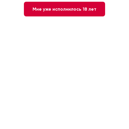
Мне уже исполнилось 18 лет
Нет в наличии
Сообщите мне о наличии
Красное
Сухое
Италия. Тоскана
Сира
18 месяцев
14 %
0.75л