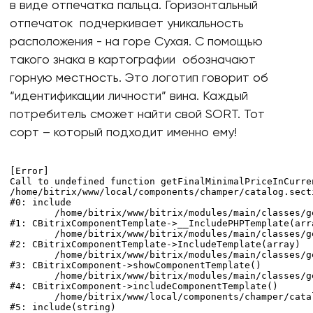
в виде отпечатка пальца. Горизонтальный
отпечаток подчеркивает уникальность
расположения - на горе Сухая. С помощью
такого знака в картографии обозначают
горную местность. Это логотип говорит об
“идентификации личности” вина. Каждый
потребитель сможет найти свой SORT. Тот
сорт – который подходит именно ему!
[Error] 

Call to undefined function getFinalMinimalPriceInCurren
/home/bitrix/www/local/components/champer/catalog.sect
#0: include

	/home/bitrix/www/bitrix/modules/main/classes/general/component_template.php:725

#1: CBitrixComponentTemplate->__IncludePHPTemplate(arra
	/home/bitrix/www/bitrix/modules/main/classes/general/component_template.php:820

#2: CBitrixComponentTemplate->IncludeTemplate(array)

	/home/bitrix/www/bitrix/modules/main/classes/general/component.php:746

#3: CBitrixComponent->showComponentTemplate()

	/home/bitrix/www/bitrix/modules/main/classes/general/component.php:694

#4: CBitrixComponent->includeComponentTemplate()

	/home/bitrix/www/local/components/champer/catalog.section/component.php:626

#5: include(string)
