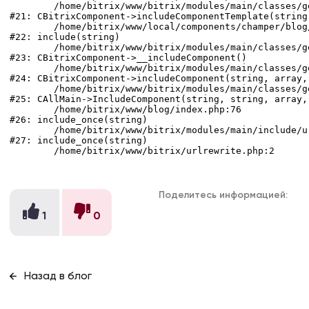
	/home/bitrix/www/bitrix/modules/main/classes/general/component.php:694

#21: CBitrixComponent->includeComponentTemplate(string)
	/home/bitrix/www/local/components/champer/blog/component.php:147

#22: include(string)

	/home/bitrix/www/bitrix/modules/main/classes/general/component.php:605

#23: CBitrixComponent->__includeComponent()

	/home/bitrix/www/bitrix/modules/main/classes/general/component.php:664

#24: CBitrixComponent->includeComponent(string, array, 
	/home/bitrix/www/bitrix/modules/main/classes/general/main.php:1039

#25: CAllMain->IncludeComponent(string, string, array, 
	/home/bitrix/www/blog/index.php:76

#26: include_once(string)

	/home/bitrix/www/bitrix/modules/main/include/urlrewrite.php:159

#27: include_once(string)

Поделитесь информацией:
1
0
Назад в блог