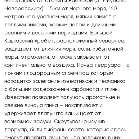
неподалеку от станицы Раевской (ЗГУ Кубань.
Новороссийск). 15 км от Черного моря, 160
метров над уровнем моря, мягкий климат с
теплыми зимами, жарким летом и длинными
осенним и весенним периодами. Большой
Кавказский хребет, расположенный севернее,
защищает от влияния моря, соли, избыточной
жары, отражения, а также закрывает от
континентального воздуха. Почва терруара - с
тонким плодородным слоем под которым
находится залегание известняков и песчаника
с большим содержанием карбоната и глины.
Известняк позволяет получать ароматные и
свежие вина, а глина — накапливает и
удерживает влагу, что защищает от
возможной засухи. Скрупулезно изучив
терруар, были выбраны сорта, которые здесь
смогут проявить лучшее, что заложено в них