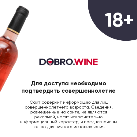
0
18+
ГЛАВНАЯ
БЛОГ ДОБРОВИН
СТАТЬИ
Мясо, вино и
фотографироваться
Для доступа необходимо
подтвердить совершеннолетие
4 Мая 2020
1436
Сайт содержит информацию для лиц
совершеннолетнего возраста. Сведения,
Сегодня начнём со «звёздных» новостей, а
размещенные на сайте, не являются
конкретно с Андрея Макаревича, потому что
рекламой, носят исключительно
информационный характер, и предназначены
кто как ни успешный человек сможет стать для
только для личного использования.
нас примером для получения наслаждения?