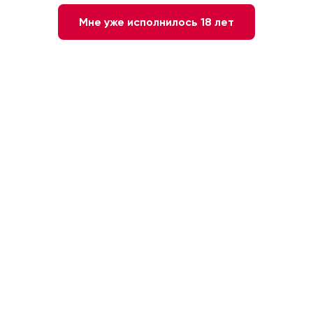
Мне уже исполнилось 18 лет
Вы делаете глоток вина и чувствуете
неприятную, резкую горечь. Вино не просто
танинное или терпкое — оно именно горькое,
как хинин или горький шоколад. Иногда горечь
уместна (например, в некоторых красных