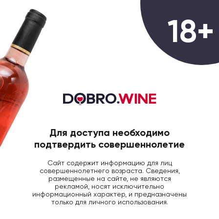
0
18+
ГЛАВНАЯ
БЛОГ ДОБРОВИН
СТАТЬИ
Почему вино
горчит: откуда
Для доступа необходимо
подтвердить совершеннолетие
появляется горечь
Сайт содержит информацию для лиц
во вкусе
совершеннолетнего возраста. Сведения,
размещенные на сайте, не являются
рекламой, носят исключительно
информационный характер, и предназначены
19 Мая 2026
903
только для личного использования.