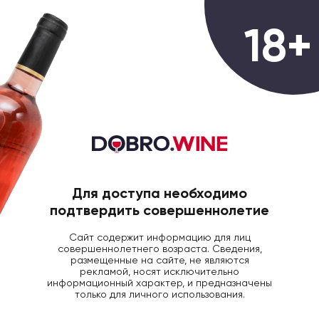
0
18+
ГЛАВНАЯ
БЛОГ ДОБРОВИН
СТАТЬИ
Виноград-абориген
или что значит
Для доступа необходимо
подтвердить совершеннолетие
автохтонность?
Сайт содержит информацию для лиц
совершеннолетнего возраста. Сведения,
12 Июня 2020
6465
размещенные на сайте, не являются
рекламой, носят исключительно
информационный характер, и предназначены
только для личного использования.