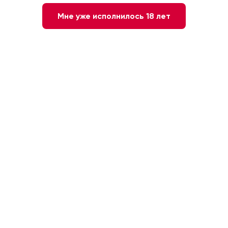
Мне уже исполнилось 18 лет
Автохтонность — это часто встречающийся
термин в винной тематике. Предлагаем
разобраться, что он означает и для чего
применим. Начнем с определения.
Слово “автохтонность” происходит из
греческого языка, дословно “сам” и “земля”,