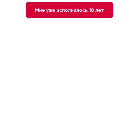
Мне уже исполнилось 18 лет
Нет в наличии
Сообщите мне о наличии
43 %
0.7л
Япония. Япония
ОСОБЕННОСТИ