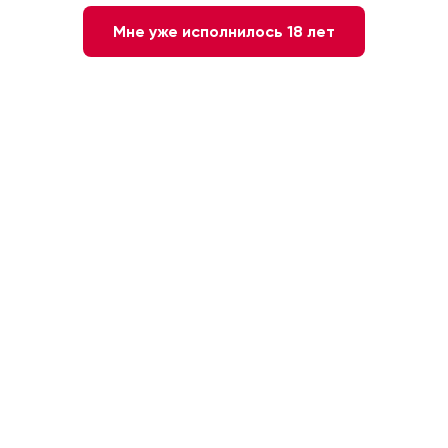
Мне уже исполнилось 18 лет
Коньяк Cognac Leopold
Водка ZИМА, 0.7л
Gourmel Age des Fleurs 15
Carats, 0.7л
РОССИЯ, 40%
Франция, 42%
859 ₽
27 160 ₽