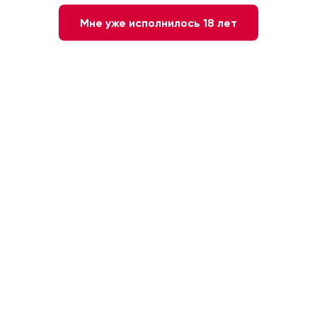
Мне уже исполнилось 18 лет
Нет в наличии
Сообщите мне о наличии
3 года
40 %
0.5 л
Армения