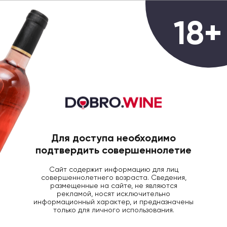
0
18+
ГЛАВНАЯ
КРЕПКИЙ АЛКОГОЛЬ
К-ЯК БАД
Коньяк Badron Armenian Cognac
VS , 0.5л
Для доступа необходимо
подтвердить совершеннолетие
Сайт содержит информацию для лиц
совершеннолетнего возраста. Сведения,
размещенные на сайте, не являются
рекламой, носят исключительно
информационный характер, и предназначены
только для личного использования.