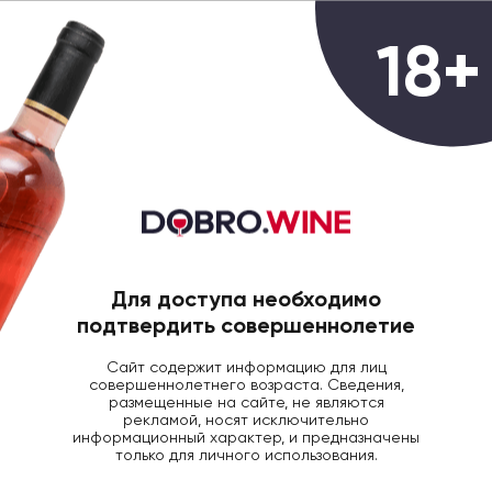
0
18+
ГЛАВНАЯ
КРЕПКИЙ АЛКОГОЛЬ
К-ЯК КАХ
Коньяк Kakhetinskiy 3 Years Old,
0.5л
Для доступа необходимо
подтвердить совершеннолетие
Сайт содержит информацию для лиц
совершеннолетнего возраста. Сведения,
размещенные на сайте, не являются
рекламой, носят исключительно
информационный характер, и предназначены
только для личного использования.