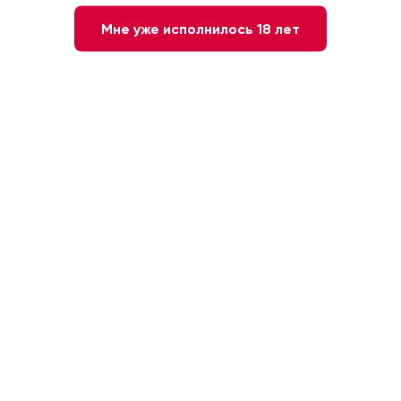
Мне уже исполнилось 18 лет
Нет в наличии
Сообщите мне о наличии
3 года
40 %
Грузия. Кахетия
0.5 л