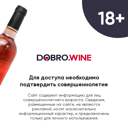
0
18+
ГЛАВНАЯ
КРЕПКИЙ АЛКОГОЛЬ
РОМ КАРИ
Ром Old Captain Extra Dry
прозрачный, 0.7л
Для доступа необходимо
подтвердить совершеннолетие
Сайт содержит информацию для лиц
совершеннолетнего возраста. Сведения,
размещенные на сайте, не являются
рекламой, носят исключительно
информационный характер, и предназначены
только для личного использования.