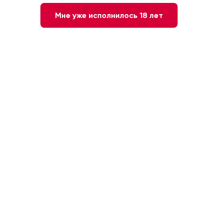
Мне уже исполнилось 18 лет
Нет в наличии
Сообщите мне о наличии
37,5 %
0.7л
Нидерланды