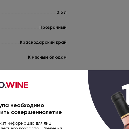
0.5 л
Прозрачный
Краснодарский край
К мясным блюдам
Овощи
Мягкий и свежий
упа необходимо
ить совершеннолетие
40
ит информацию для лиц
4605406010163
етнего возраста. Сведения,