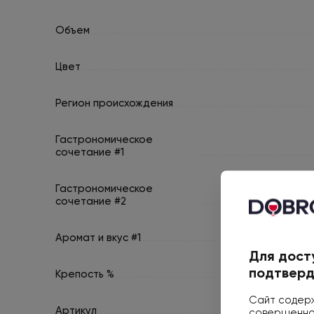
Объем
Цвет
Регион происхождения
Гастрономическое
сочетание #1
Гастрономическое
сочетание #2
Аромат и вкус #1
Для дост
подтверд
Крепость %
Сайт содерж
Артикул
совершеннол