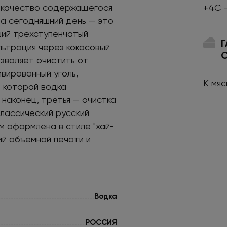
е качество содержащегося
+4С 
на сегодняшний день — это
ший трехступенчатый
льтрация через кокосовый
зволяет очистить от
вированный уголь,
К мя
я которой водка
 наконец, третья — очистка
лассический русский
м оформлена в стиле "хай-
ий объемной печати и
Водка
РОССИЯ