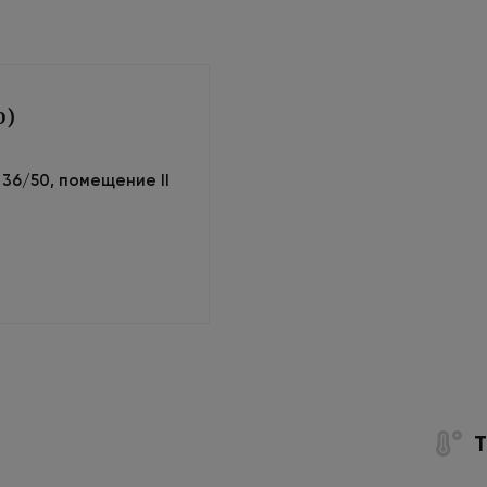
0)
м 36/50, помещение II
Т