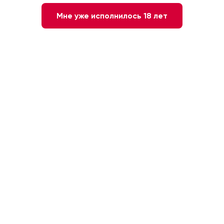
Мне уже исполнилось 18 лет
4 440 ₽
2 618 ₽
-
+
1
В КОРЗИНУ
Быстрый заказ
Белое