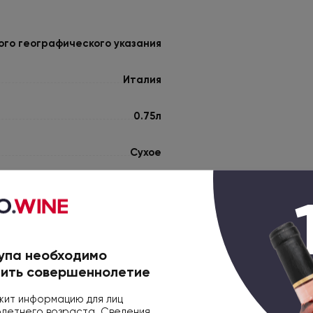
го географического указания
Италия
0.75л
Сухое
Розовое
Марке
упа необходимо
Санджовезе
ить совершеннолетие
К блюдам из морепродуктов
ит информацию для лиц
етнего возраста. Сведения,