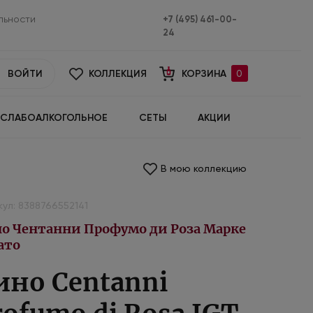
льности
+7 (495) 461-00-
24
ВОЙТИ
КОЛЛЕКЦИЯ
КОРЗИНА
0
СЛАБОАЛКОГОЛЬНОЕ
СЕТЫ
АКЦИИ
В мою коллекцию
ул: 8388766552141
о Чентанни Профумо ди Роза Марке
ато
ино Centanni