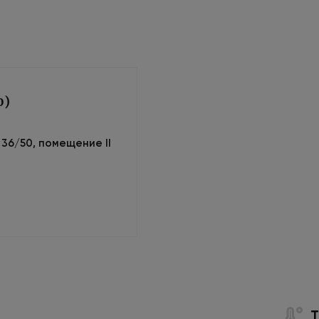
0)
м 36/50, помещение II
Т