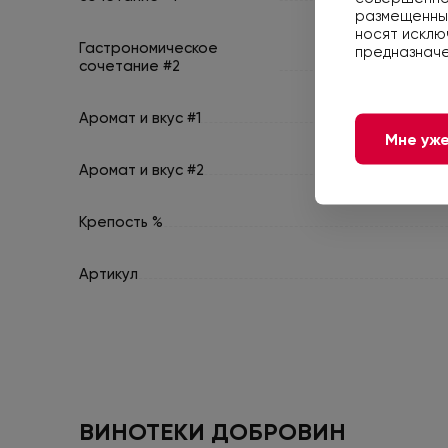
размещенные
носят исклю
Гастрономическое
предназначе
сочетание #2
Аромат и вкус #1
Мне уже
Аромат и вкус #2
Крепость %
Артикул
ВИНОТЕКИ ДОБРОВИН