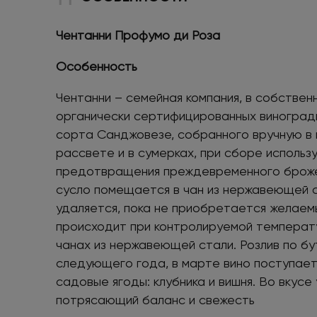
Чентанни Профумо ди Роза
Особенность
Чентанни – семейная компания, в собствен
органически сертифицированных виноградн
сорта Санджовезе, собранного вручную в м
рассвете и в сумерках, при сборе использ
предотвращения преждевременного броже
сусло помещается в чан из нержавеющей с
удаляется, пока не приобретается желаем
происходит при контролируемой температу
чанах из нержавеющей стали. Розлив по б
следующего года, в марте вино поступает
садовые ягоды: клубника и вишня. Во вкусе
потрясающий баланс и свежесть