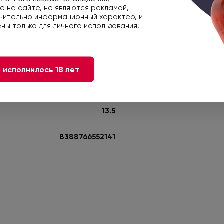
 на сайте, не являются рекламой,
чительно информационный характер, и
К закускам
ны только для личного использования.
Клубника
 исполнилось 18 лет
Вишня
13.5
8388766552141