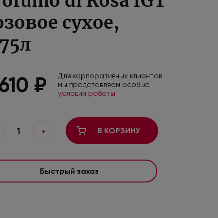
rofumo di Rosa IGT
озовое сухое,
.75л
Для корпоративных клиентов
 610 ₽
мы представляем особые
условия работы
1
В КОРЗИНУ
+
Быстрый заказ