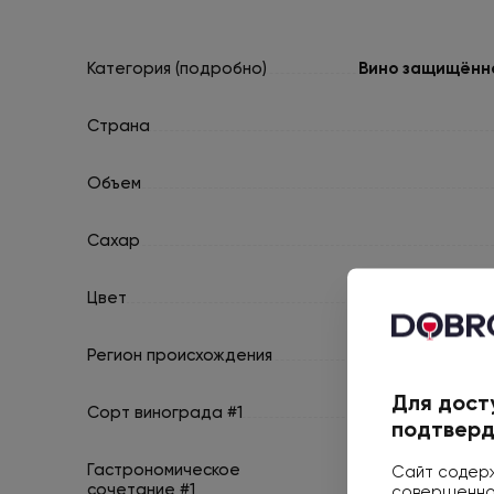
Категория (подробно)
Вино защищённо
Страна
Объем
Сахар
Цвет
Регион происхождения
Для дост
Сорт винограда #1
подтверд
Гастрономическое
Сайт содерж
сочетание #1
совершеннол