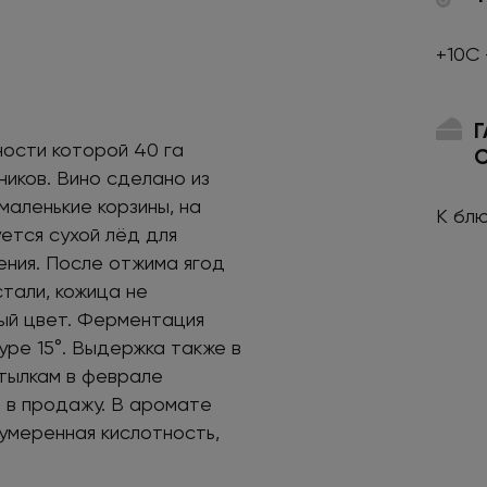
+10С 
ности которой 40 га
иков. Вино сделано из
аленькие корзины, на
К бл
уется сухой лёд для
ния. После отжима ягод
тали, кожица не
ый цвет. Ферментация
ре 15°. Выдержка также в
утылкам в феврале
 в продажу. В аромате
 умеренная кислотность,