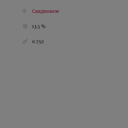
Санджовезе
13.5 %
0.75л