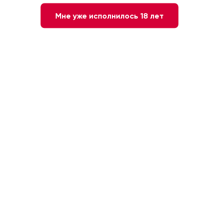
Мне уже исполнилось 18 лет
9 900 ₽
-
+
1
В КОРЗИНУ
Быстрый заказ
Красное
Сухое
Франция. Пойяк