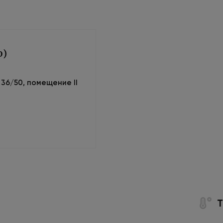
0)
м 36/50, помещение II
Т