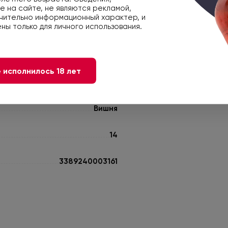
 на сайте, не являются рекламой,
чительно информационный характер, и
К блюдам из птицы
ны только для личного использования.
Вишня
 исполнилось 18 лет
Ежевика
Вишня
14
3389240003161