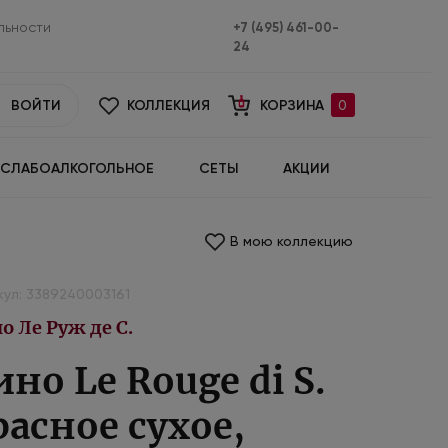
льности
+7 (495) 461-00-
24
ВОЙТИ
КОЛЛЕКЦИЯ
КОРЗИНА
0
СЛАБОАЛКОГОЛЬНОЕ
СЕТЫ
АКЦИИ
В мою коллекцию
кул: 3389240003161
о Ле Руж де С.
ино Le Rouge di S.
расное сухое,