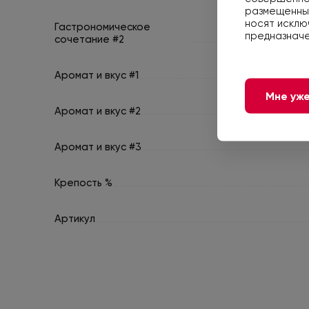
размещенные
носят исклю
Гастрономическое
предназначе
сочетание #2
Аромат и вкус #1
Мне уже
Аромат и вкус #2
Аромат и вкус #3
Крепость %
Артикул