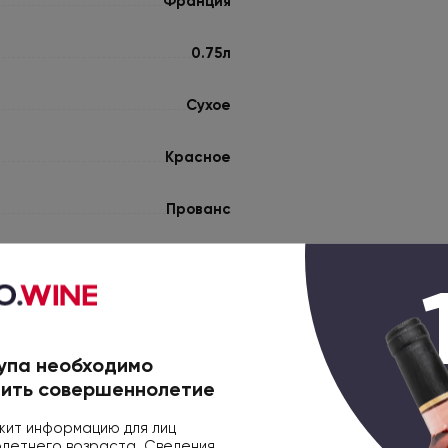
Франция
0.75л
Сухое
Красное
Прованс
Мерло
Сира
упа необходимо
Каберне Совиньон
ить совершеннолетие
К мясным блюдам
ит информацию для лиц
етнего возраста. Сведения,