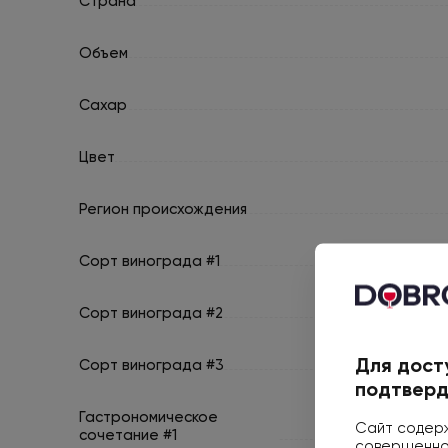
Страна
Объем
Сахар
Цвет
Регион происхождения
Сорт винограда #1
Сорт винограда #2
Для дост
Сорт винограда #3
подтверд
Гастрономическое
Сайт содерж
сочетание #1
совершеннол