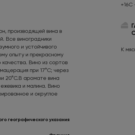
+16С 
н, производящей вина в
й. Все виноградники
зумного и устойчивого
К мя
ому опыту и прекрасному
 качества. Вино из сортов
мацерация при 17°C; через
ри 20°C.В аромате вина
ежевика и малина. Вино
рированное и округлое
го географического указания