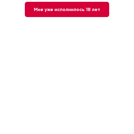
Мне уже исполнилось 18 лет
Нет в наличии
Сообщите мне о наличии
Белое
Сухое
Италия. Пьемонт
Белые сорта
12,5 %
0.75л