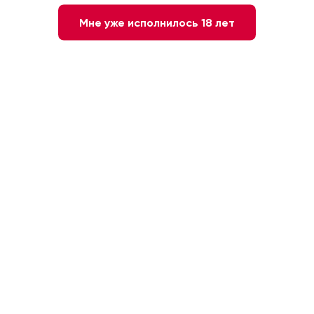
Мне уже исполнилось 18 лет
Нет в наличии
Сообщите мне о наличии
Белое
Португалия. Лиссабон
Сухое
Аринту
12 %
0.75л