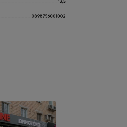
13,5
0898756001002