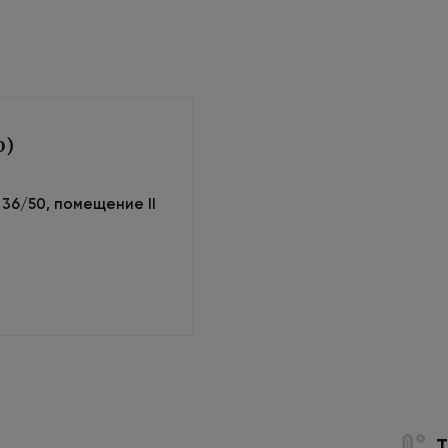
0)
м 36/50, помещение II
Т