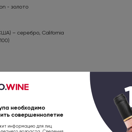
ion - золото
ША) – серебро, California
100)
го географического указания
США
упа необходимо
ить совершеннолетие
0.75л
ит информацию для лиц
етнего возраста. Сведения,