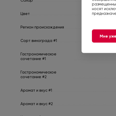
Сахар
размещенные
носят исклю
предназначе
Цвет
Регион происхождения
Мне уже
Сорт винограда #1
Гастрономическое
сочетание #1
Гастрономическое
сочетание #2
Аромат и вкус #1
Аромат и вкус #2