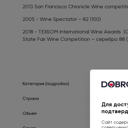
2013 San Francisco Сhronicle Wine competit
2005 - Wine Spectator – 82 (100)
2018 - TEXSOM International Wine Awards (С
State Fair Wine Competition – серебро 88 (
Категория (подробно)
Вино защищённо
Страна
Для дост
подтверд
Объем
Сайт содерж
совершеннол