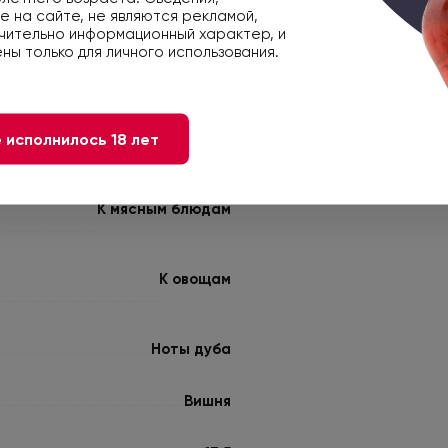
Сухое
 на сайте, не являются рекламой,
чительно информационный характер, и
ны только для личного использования.
Красное
Калифорния
 исполнилось 18 лет
Каберне Совиньон
К мясным блюдам
К овощам
Ноты дуба
Вишня