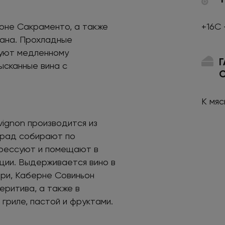
оне Сакраменто, а также
+16С 
еана. Прохладные
вуют медленному
ысканные вина с
К мя
ignon производится из
град собирают по
прессуют и помещают в
ции. Выдерживается вино в
три, Каберне Совиньон
еритива, а также в
гриле, пастой и фруктами.