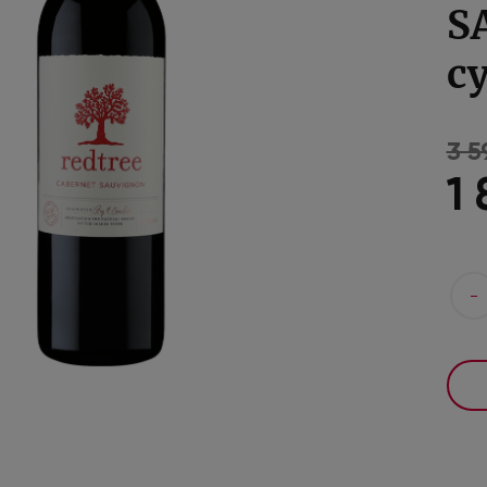
S
с
3 5
1
-