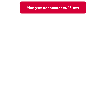
Мне уже исполнилось 18 лет
Нет в наличии
Сообщите мне о наличии
Красное
Сухое
Франция. Медок
Мерло
20 месяцев
13.5 %
0.75л