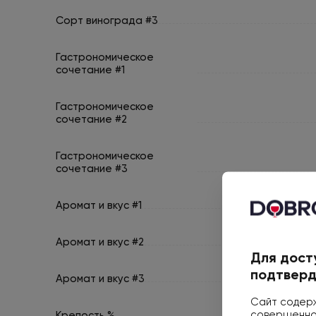
Сорт винограда #3
Гастрономическое
сочетание #1
Гастрономическое
сочетание #2
Гастрономическое
сочетание #3
Аромат и вкус #1
Аромат и вкус #2
Для дост
подтверд
Аромат и вкус #3
Сайт содерж
совершеннол
Крепость %