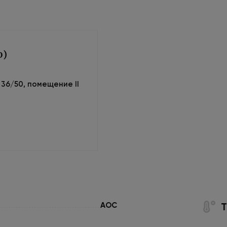
0)
м 36/50, помещение II
AOC
Т