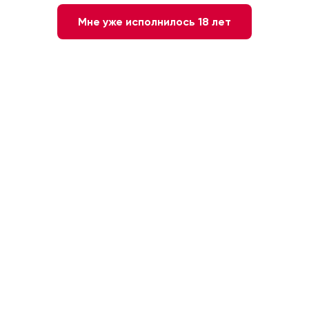
Мне уже исполнилось 18 лет
Нет в наличии
Сообщите мне о наличии
Красное
Сухое
Франция. Медок
Каберне Совиньон
13 %
0.75л