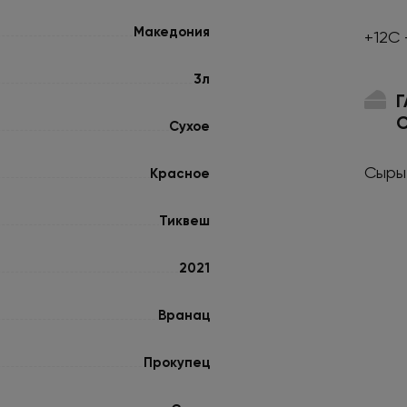
Македония
+12С 
3л
Сухое
Сыры
Красное
Тиквеш
2021
Вранац
Прокупец