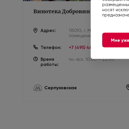
размещенные
носят исклю
Винотека Добровин
предназначе
Адрес:
115093, г. Москва, ул. Люсин
помещение II
Мне уже
Телефон:
+7 (495) 461-00-24
Время
пн.-вск. 10:00 — 22:00
работы:
Серпуховская