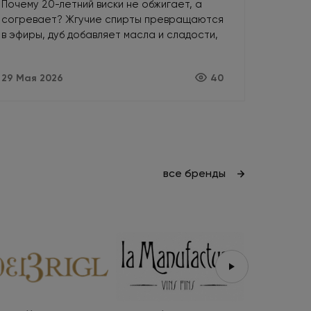
Почему 20-летний виски не обжигает, а
согревает? Жгучие спирты превращаются
в эфиры, дуб добавляет масла и сладости,
а кислород убирает агрессию. Как
возраст делает алкоголь мягче.
29 Мая 2026
40
все бренды