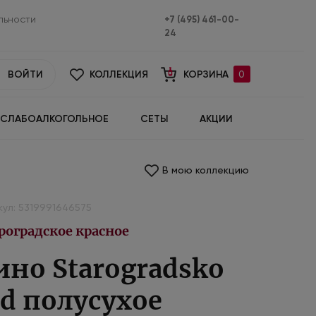
льности
+7 (495) 461-00-
24
ВОЙТИ
КОЛЛЕКЦИЯ
КОРЗИНА
0
СЛАБОАЛКОГОЛЬНОЕ
СЕТЫ
АКЦИИ
В мою коллекцию
кул: 5319991646575
роградское красное
ино Starogradsko
ed полусухое