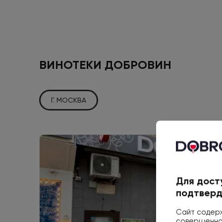
ВИНОТЕКИ ДОБРОВИН
Г. МОСКВА
Для дост
подтверд
Сайт содерж
совершеннол