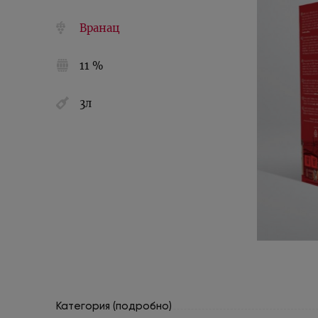
Вранац
11 %
3л
Категория (подробно)