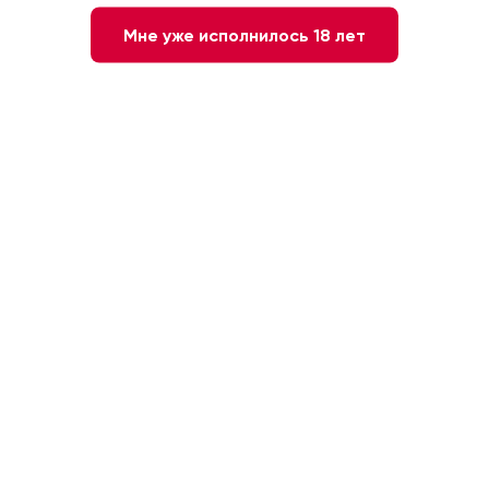
Мне уже исполнилось 18 лет
7 230 ₽
3 843 ₽
-
+
1
В КОРЗИНУ
Быстрый заказ
Красное
Сухое