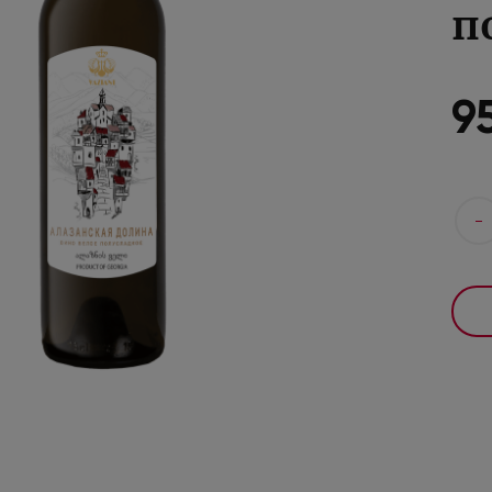
п
9
-