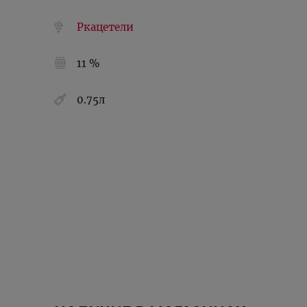
Ркацетели
11 %
0.75л