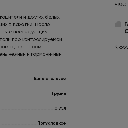
+10С 
кацители и других белых
их в Кахетии. После
ется с последующим
тали про контролируемой
ромат, в котором
К фр
ень нежный и гармоничный
Вино столовое
Грузия
0.75л
Полусладкое