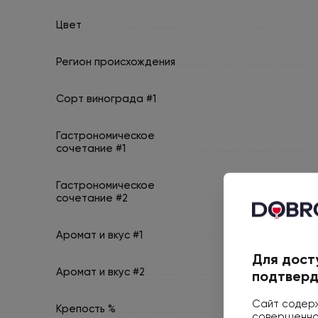
Цвет
Регион происхождения
Сорт винограда #1
Гастрономическое
сочетание #1
Гастрономическое
сочетание #2
Аромат и вкус #1
Для дост
Аромат и вкус #2
подтверд
Сайт содерж
Крепость %
совершеннол