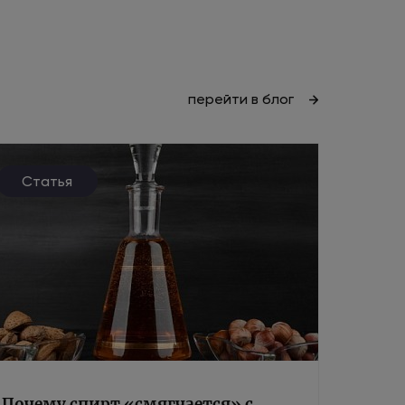
перейти в блог
Статья
Почему спирт «смягчается» с