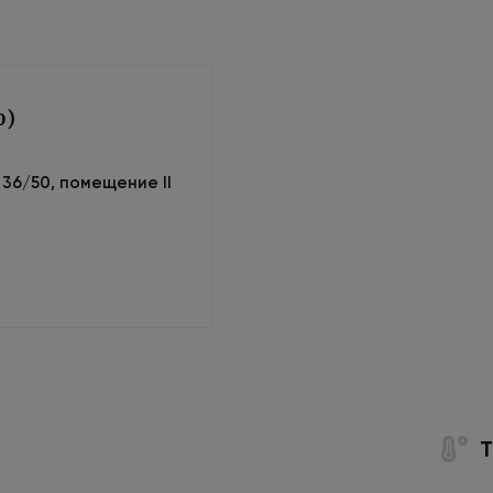
0)
м 36/50, помещение II
Т