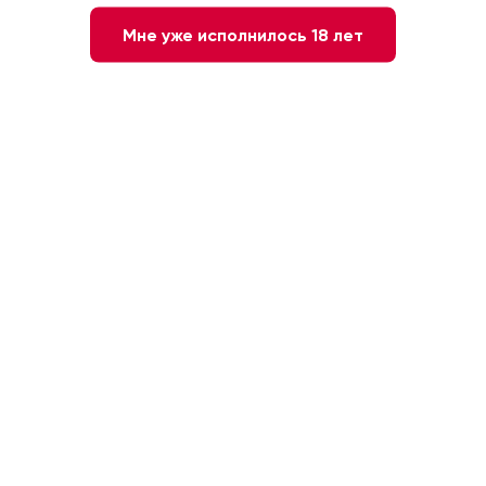
Мне уже исполнилось 18 лет
1 590 ₽
1 015 ₽
-
+
1
В КОРЗИНУ
Быстрый заказ
Красное
Сухое