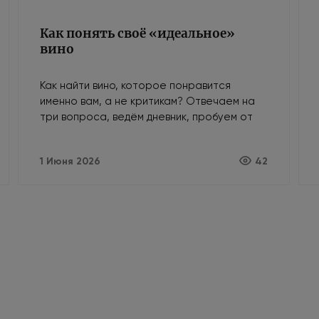
Как понять своё «идеальное»
вино
Как найти вино, которое понравится
именно вам, а не критикам? Отвечаем на
три вопроса, ведём дневник, пробуем от
простого к сложному и доверяем своему
вкусу.
1 Июня 2026
42