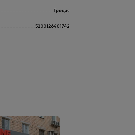
Греция
5200126401742