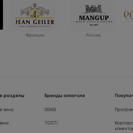
Франция
Россия
е разделы
Бренды алкоголя
Покупа
е вина
SENSI
Програм
вина
TOSTI
Корпор
клиента