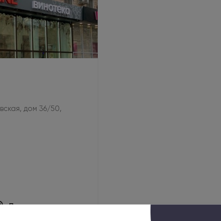
овская, дом 36/50,
Показать на карте