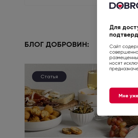
Для дост
подтверд
БЛОГ ДОБРОВИН:
Сайт содерж
совершеннол
размещенные
носят исклю
предназначе
Статья
Мне уже