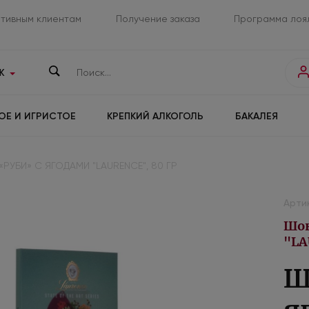
тивным клиентам
Получение заказа
Программа лоя
К
ОЕ И ИГРИСТОЕ
КРЕПКИЙ АЛКОГОЛЬ
БАКАЛЕЯ
РУБИ» С ЯГОДАМИ "LAURENCE", 80 ГР
Арти
Шок
"LA
Ш