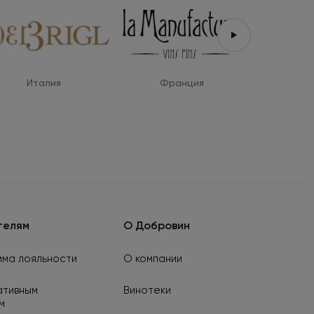
Италия
Франция
Ис
телям
О Добровин
ма лояльности
О компании
ативным
Винотеки
м