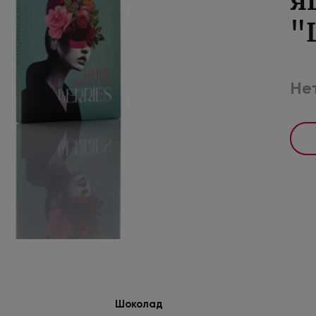
я
"
Нет
Шоколад