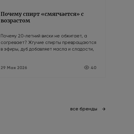
Почему спирт «смягчается» с
возрастом
Почему 20-летний виски не обжигает, а
согревает? Жгучие спирты превращаются
в эфиры, дуб добавляет масла и сладости,
а кислород убирает агрессию. Как
возраст делает алкоголь мягче.
29 Мая 2026
40
все бренды