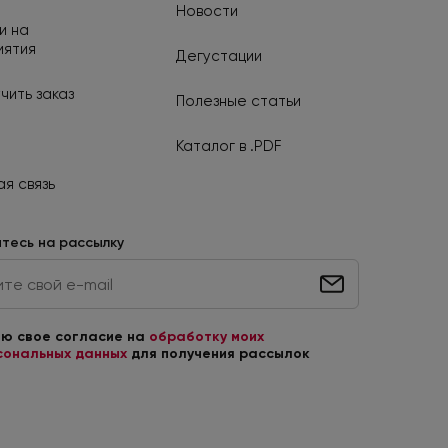
Новости
и на
иятия
Дегустации
чить заказ
Полезные статьи
Каталог в .PDF
я связь
тесь на рассылку
аю свое согласие на
обработку моих
сональных данных
для получения рассылок