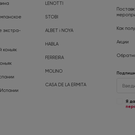
вина
LENOTTI
Поставк
меропр
ампанское
STOBI
Как полу
 экстра-
ALBET i NOYA
Акции
HABLA
 коньяк
Обратна
FERREIRA
оньяк
MOLINO
Подпиши
спании
CASA DE LA ERMITA
 Испании
Я д
пер