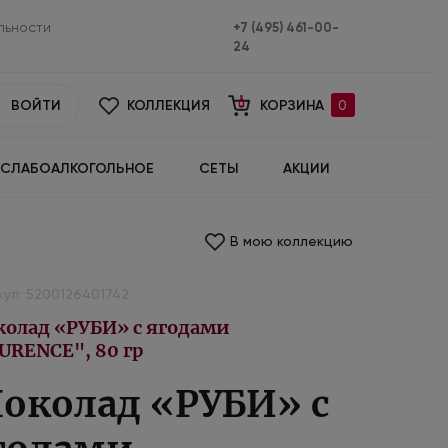
льности
+7 (495) 461-00-
24
ВОЙТИ
КОЛЛЕКЦИЯ
КОРЗИНА
0
СЛАБОАЛКОГОЛЬНОЕ
СЕТЫ
АКЦИИ
В мою коллекцию
кул: 5200126401742
олад «РУБИ» с ягодами
URENCE", 80 гр
околад «РУБИ» с