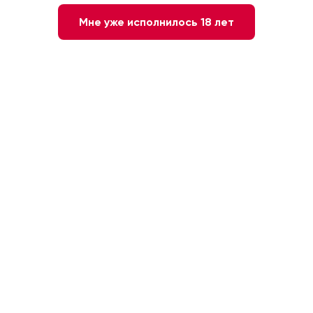
Мне уже исполнилось 18 лет
В этот четверг, 25 июля, с 17.00 до 20.00 в
наших винотеках на Люсиновской и
Профсоюзной пройдет дегустация.
Попробуем вместе замечательные вина RitaM
из Португалии.
Дегустационный сет: