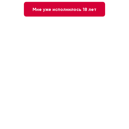
Мне уже исполнилось 18 лет
В этот четверг 30 июля отправляемся на
побережье жаркой Испании, а затем Италии. ☀️
С 17:00 до 20:00 во всех наших винотеках
пройдет дегустация.
Вход свободный.
Будем пробовать: