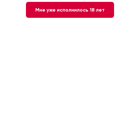
Мне уже исполнилось 18 лет
Дорогие друзья!
На этой недели дегустируем:
1) Вино защищенного наименования места
происхождения, категории АОП, региона
долина Луары красное сухое "Маркиз де Гулен
СОМЮР ШАМПИНИ". Франция