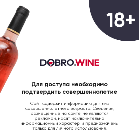
0
18+
ГЛАВНАЯ
БЛОГ ДОБРОВИН
ДЕГУСТАЦИИ
Дегустация вин 9
августа. Новинки
Для доступа необходимо
подтвердить совершеннолетие
9 Августа 2018
1272
Сайт содержит информацию для лиц
совершеннолетнего возраста. Сведения,
размещенные на сайте, не являются
рекламой, носят исключительно
информационный характер, и предназначены
только для личного использования.