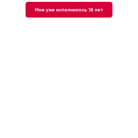
Мне уже исполнилось 18 лет
Дорогие друзья!
На этой недели дегустируем:
1) Вино столовое красное сухое "Мучо Мас".
Испания
2) Вино защищенного геграфического указания