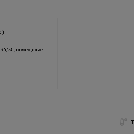
0)
м 36/50, помещение II
Т