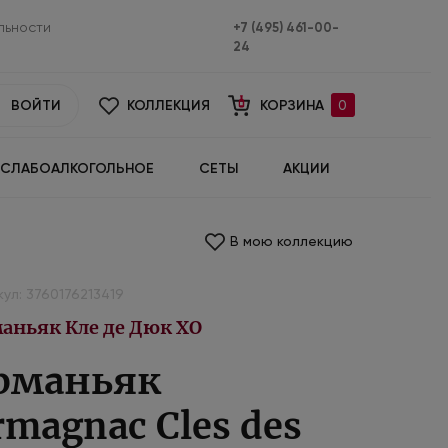
льности
+7 (495) 461-00-
24
ВОЙТИ
КОЛЛЕКЦИЯ
КОРЗИНА
0
СЛАБОАЛКОГОЛЬНОЕ
СЕТЫ
АКЦИИ
В мою коллекцию
ул: 3760176213419
аньяк Кле де Дюк ХО
рманьяк
rmagnac Cles des