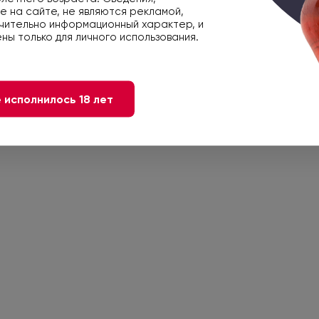
 на сайте, не являются рекламой,
Дижестив
чительно информационный характер, и
ны только для личного использования.
ный ароматический ансамбль
 исполнилось 18 лет
40
3760176213419