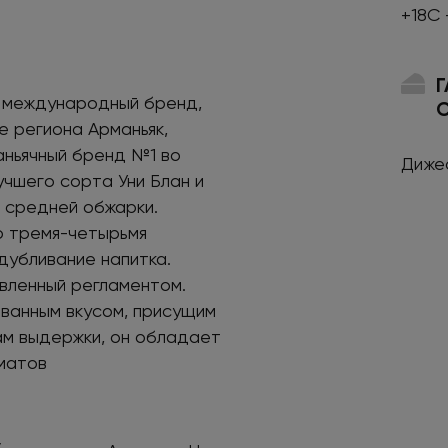
+18С 
й международный бренд,
е региона Арманьяк,
аньячный бренд №1 во
Диже
учшего сорта Уни Блан и
и средней обжарки.
о тремя-четырьмя
дубливание напитка.
вленный регламентом.
ованным вкусом, присущим
ам выдержки, он обладает
матов