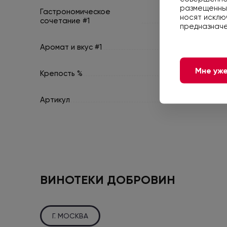
размещенные
Гастрономическое
носят исклю
сочетание #1
предназначе
Аромат и вкус #1
Слож
Мне уже
Крепость %
Артикул
ВИНОТЕКИ ДОБРОВИН
Г. МОСКВА