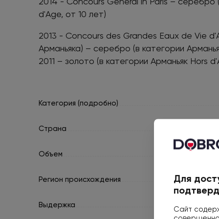
2014 - Concours Général in Paris – серебро
d'Age, от 10 лет)
2013 - Concours des Grandes Eaux de Vie d
Арманьяка) – серебро (в категории Арманьяк 
2011 – золото (в категории Арманьяк Hors d'
Категория (подробно)
Страна
Объем
Для дост
Регион происхождения
подтверд
Выдержка
Сайт содерж
совершеннол