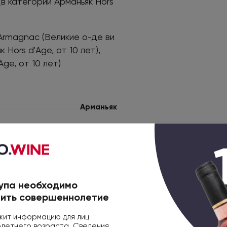
 (в категории Арманьяк Hors
'Armagnac (Великие о-де ви
Hors d'Age, от 10 лет),
Age, от 10 лет)
Арманьяк
Франция
0.7л
упа необходимо
Арманьяк
ить совершеннолетие
XO
ит информацию для лиц
етнего возраста. Сведения,