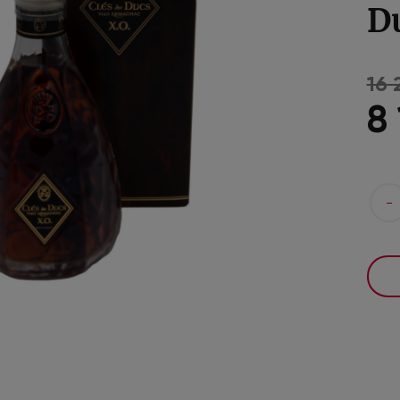
Du
16 
8
-