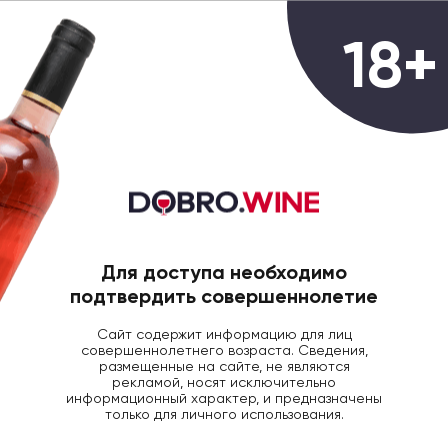
0
18+
ГЛАВНАЯ
КРЕПКИЙ АЛКОГОЛЬ
АРМАНЬЯК
Арманьяк Armagnac Cles des Ducs
Millesime , 0.7л, 1980
Для доступа необходимо
подтвердить совершеннолетие
Сайт содержит информацию для лиц
совершеннолетнего возраста. Сведения,
размещенные на сайте, не являются
рекламой, носят исключительно
информационный характер, и предназначены
только для личного использования.