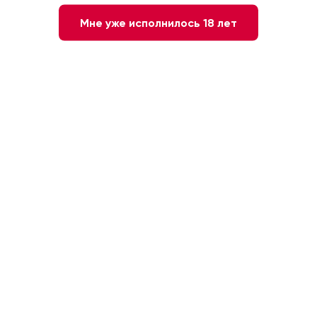
Мне уже исполнилось 18 лет
Нет в наличии
Сообщите мне о наличии
40 %
0.7л
Франция. Арманьяк