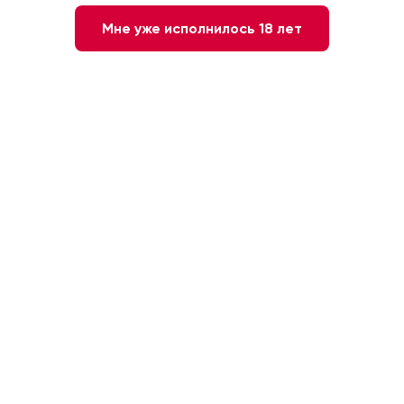
Мне уже исполнилось 18 лет
Нет в наличии
Сообщите мне о наличии
Сладкое
Чехия. Чешская Республика
12 месяцев
38 %
50мл