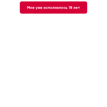
Мне уже исполнилось 18 лет
Нет в наличии
Сообщите мне о наличии
3 года
40 %
США. США
0.5 л