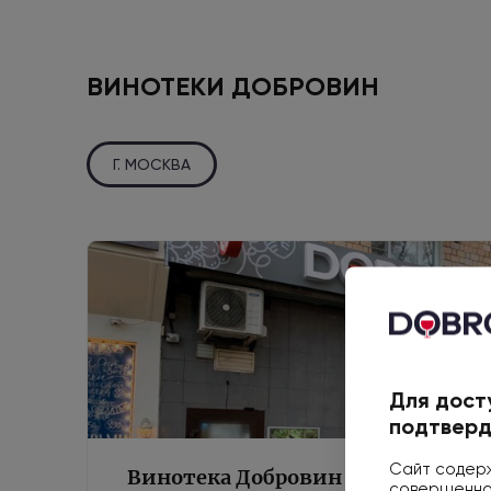
ВИНОТЕКИ ДОБРОВИН
Г. МОСКВА
Для дост
подтверд
Сайт содерж
Винотека Добровин
совершеннол