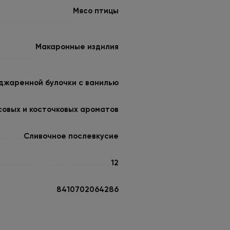
Мясо птицы
Макаронные изднлия
джаренной булочки с ванилью
совых и косточковых ароматов
Сливочное послевкусие
12
8410702064286