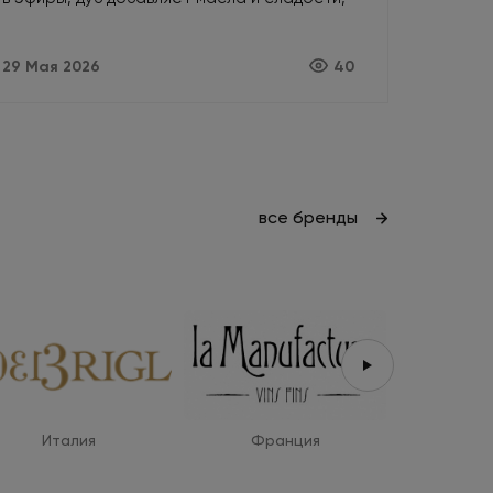
а кислород убирает агрессию. Как
возраст делает алкоголь мягче.
29 Мая 2026
40
все бренды
Италия
Франция
Ис