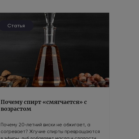
Статья
Почему спирт «смягчается» с
возрастом
Почему 20-летний виски не обжигает, а
согревает? Жгучие спирты превращаются
в эфиры, дуб добавляет масла и сладости,