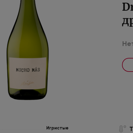
D
д
Нет
Игристые
Т