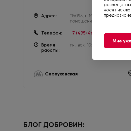
размещенные
носят исклю
предназначе
Адрес:
115093, г. Москва, ул. Люсин
помещение II
Телефон:
+7 (495) 461-00-24
Мне уже
Время
пн.-вск. 10:00 — 22:00
работы:
Серпуховская
БЛОГ ДОБРОВИН: