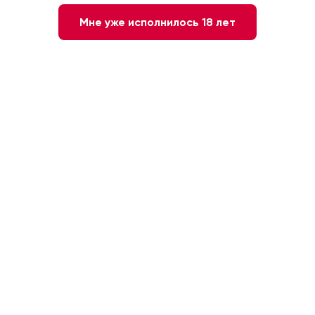
Мне уже исполнилось 18 лет
5 000 ₽
-
+
1
В КОРЗИНУ
Быстрый заказ
Белое
Испания. Кава