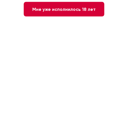
Мне уже исполнилось 18 лет
Нет в наличии
Сообщите мне о наличии
Красное
Македония. Тиквеш
Сухое
Мерло
14 %
0.75л