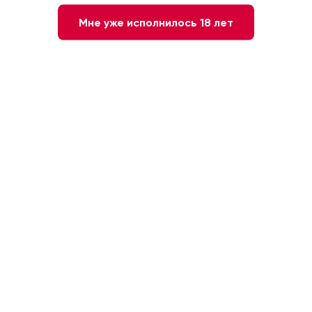
Мне уже исполнилось 18 лет
Нет в наличии
Сообщите мне о наличии
Белое
РОССИЯ. Краснодарский край
Шардоне
12 %
0.187л