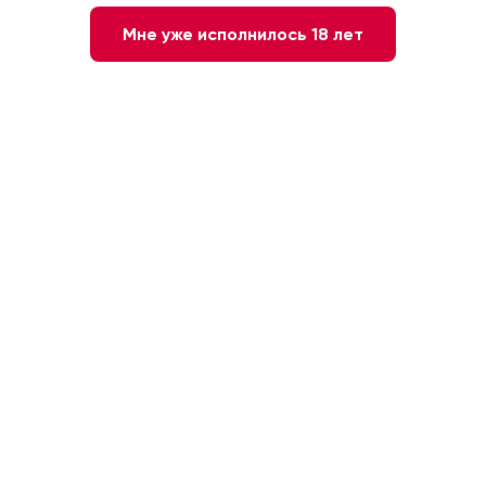
Мне уже исполнилось 18 лет
2 380 ₽
-
+
1
В КОРЗИНУ
Быстрый заказ
Белое
Германия. Мозель