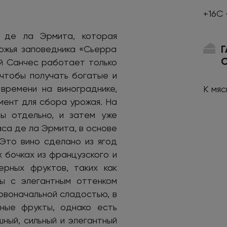
+16С 
 де ла Эрмита, которая
ножья заповедника «Сьерра
ой Санчес работает только
 чтобы получать богатые и
времени на винограднике,
К мя
мент для сбора урожая. На
ты отдельно, и затем уже
са де ла Эрмита, в основе
 Это вино сделано из ягод
 бочках из французского и
ерных фруктов, таких как
ды с элегантным оттенком
рвоначальной сладостью, в
ные фрукты, однако есть
ный, сильный и элегантный