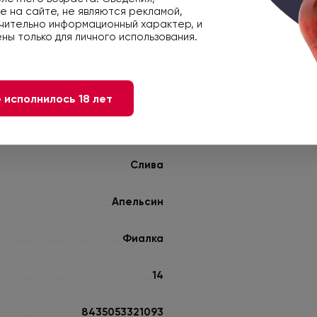
 на сайте, не являются рекламой,
чительно информационный характер, и
Пти Вердо
ны только для личного использования.
К мясным блюдам
 исполнилось 18 лет
К блюдам из птицы
Слива
Апельсин
Фиалка
14
8435053321093