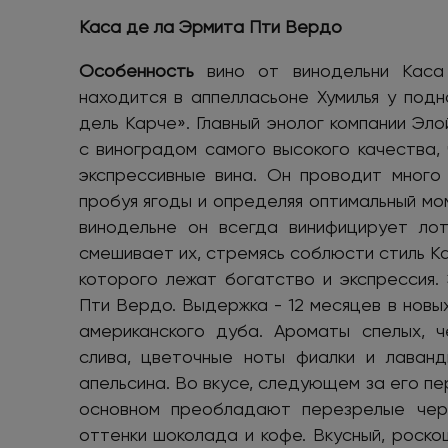
Каса де ла Эрмита Пти Вердо
Особенность
вино от винодельни Каса
находится в аппелласьоне Хумилья у под
дель Карче». Главный энолог компании Эл
с виноградом самого высокого качества,
экспрессивные вина. Он проводит много 
пробуя ягоды и определяя оптимальный мо
винодельне он всегда винифицирует ло
смешивает их, стремясь соблюсти стиль Ка
которого лежат богатство и экспрессия.
Пти Вердо. Выдержка - 12 месяцев в новых
американского дуба. Ароматы спелых, ч
слива, цветочные ноты фиалки и лаван
апельсина. Во вкусе, следующем за его пе
основном преобладают перезрелые чер
оттенки шоколада и кофе. Вкусный, роскош