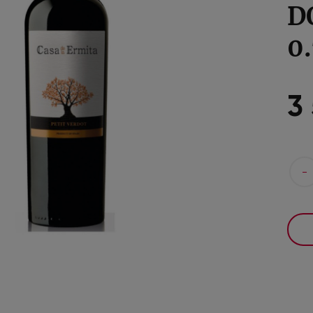
D
0
3
-