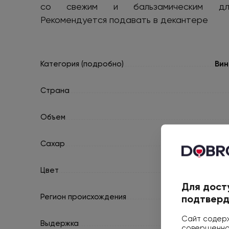
со свежим и бальзамическим длит
Рекомендуется подавать в декантере
Категория (подробно)
Вин
Страна
Объем
Сахар
Цвет
Для дост
Регион происхождения
подтверд
Сайт содерж
Выдержка
совершеннол