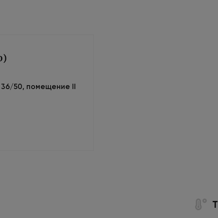
0)
м 36/50, помещение II
Т