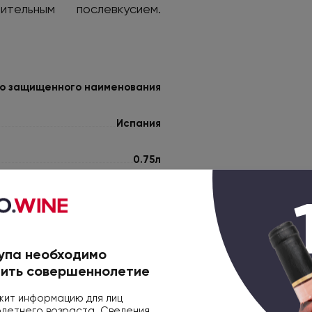
ельным послевкусием.
о защищенного наименования
Испания
0.75л
Сухое
Красное
упа необходимо
Хумилья
ить совершеннолетие
ит информацию для лиц
12 месяцев
етнего возраста. Сведения,