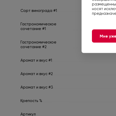
размещенные
носят исклю
Сорт винограда #1
предназначе
Гастрономическое
сочетание #1
Мне уже
Гастрономическое
сочетание #2
Аромат и вкус #1
Аромат и вкус #2
Аромат и вкус #3
Крепость %
Артикул